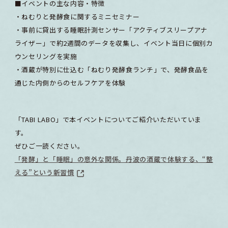
■イベントの主な内容・特徴
・ねむりと発酵食に関するミニセミナー
・事前に貸出する睡眠計測センサー「アクティブスリープアナ
ライザー」で約2週間のデータを収集し、イベント当日に個別カ
ウンセリングを実施
・酒蔵が特別に仕込む「ねむり発酵食ランチ」で、発酵食品を
通じた内側からのセルフケアを体験
「TABI LABO」で本イベントについてご紹介いただいていま
す。
ぜひご一読ください。
「発酵」と「睡眠」の意外な関係。丹波の酒蔵で体験する、“整
える”という新習慣