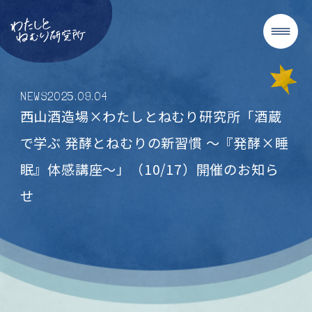
NEWS
2025
.
09
.
04
西山酒造場×わたしとねむり研究所「酒蔵
で学ぶ 発酵とねむりの新習慣 〜『発酵×睡
眠』体感講座〜」（10/17）開催のお知ら
せ