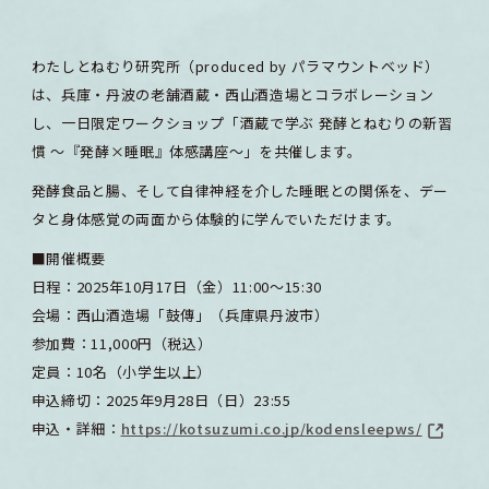
わたしとねむり研究所（produced by パラマウントベッド）
は、兵庫・丹波の老舗酒蔵・西山酒造場とコラボレーション
し、一日限定ワークショップ「酒蔵で学ぶ 発酵とねむりの新習
慣 〜『発酵×睡眠』体感講座〜」を共催します。
発酵食品と腸、そして自律神経を介した睡眠との関係を、デー
タと身体感覚の両面から体験的に学んでいただけます。
■開催概要
日程：2025年10月17日（金）11:00〜15:30
会場：西山酒造場「鼓傳」（兵庫県丹波市）
参加費：11,000円（税込）
定員：10名（小学生以上）
申込締切：2025年9月28日（日）23:55
申込・詳細：
https://kotsuzumi.co.jp/kodensleepws/