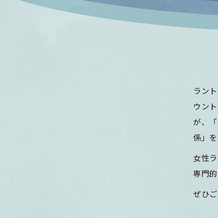
ラントリ
ウント
が、「
係」を
女性ラ
専門的
ぜひご