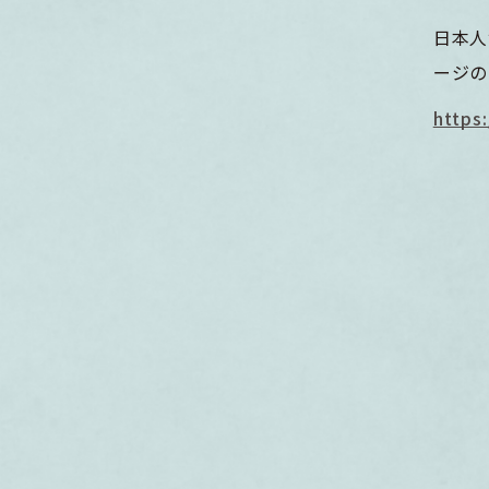
日本人
ージの
https