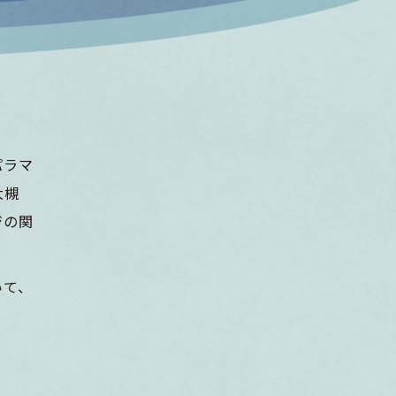
パラマ
大槻
ジの関
いて、