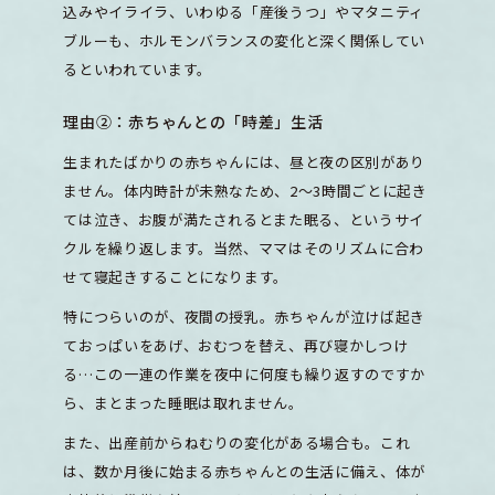
込みやイライラ、いわゆる「産後うつ」やマタニティ
ブルーも、ホルモンバランスの変化と深く関係してい
るといわれています。
理由②：赤ちゃんとの「時差」生活
生まれたばかりの赤ちゃんには、昼と夜の区別があり
ません。体内時計が未熟なため、2〜3時間ごとに起き
ては泣き、お腹が満たされるとまた眠る、というサイ
クルを繰り返します。当然、ママはそのリズムに合わ
せて寝起きすることになります。
特につらいのが、夜間の授乳。赤ちゃんが泣けば起き
ておっぱいをあげ、おむつを替え、再び寝かしつけ
る…この一連の作業を夜中に何度も繰り返すのですか
ら、まとまった睡眠は取れません。
また、出産前からねむりの変化がある場合も。これ
は、数か月後に始まる赤ちゃんとの生活に備え、体が