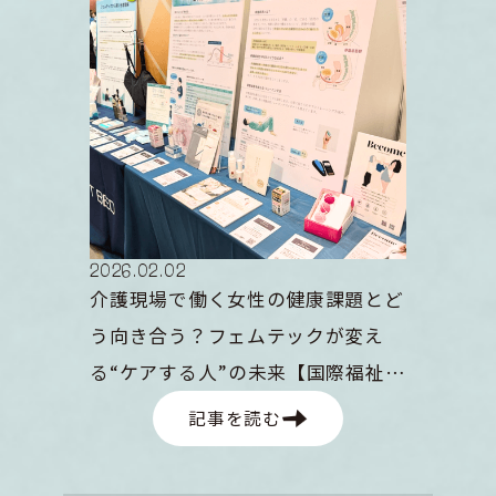
2026
.
02
.
02
介護現場で働く女性の健康課題とど
う向き合う？フェムテックが変え
る“ケアする人”の未来【国際福祉機
器展＆フォーラム2025 レポート】
記事を読む