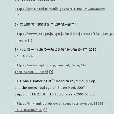
https://pmc.ncbi.nlm.nih.gov/articles/PMC8538349/
6）柴田重信.“時間運動学と時間栄養学”.
https://www.jstage.jst.go.jp/article/jsrcr/31/1/31_30/_pd
char/ja
7）香坂雅子.“女性の睡眠と健康”.保健医療科学 2015;
Vol.64 33-40
https://www.niph.go.jp/journal/data/64-
1/201564010006.pdf
8）Fiona C Baker et al.“Circadian rhythms, sleep,
and the menstrual cycle”.Sleep Med. 2007
Sep;8(6):613-22.DOI: 10.1016/j.sleep.2006.09.011
https://linkinghub.elsevier.com/retrieve/pii/S1389-
9457(06)00621-6