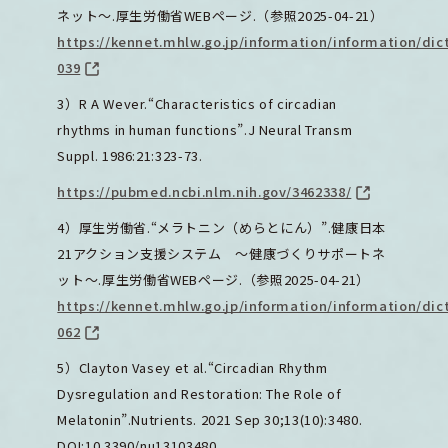
ネット～.厚生労働省WEBページ.（参照2025-04-21）
https://kennet.mhlw.go.jp/information/information/dic
039
3）R A Wever.“Characteristics of circadian
rhythms in human functions”.J Neural Transm
Suppl. 1986:21:323-73.
https://pubmed.ncbi.nlm.nih.gov/3462338/
4）厚生労働省.“メラトニン（めらとにん）”.健康日本
21アクション支援システム ～健康づくりサポートネ
ット～.厚生労働省WEBページ.（参照2025-04-21）
https://kennet.mhlw.go.jp/information/information/dic
062
5）Clayton Vasey et al.“Circadian Rhythm
Dysregulation and Restoration: The Role of
Melatonin”.Nutrients. 2021 Sep 30;13(10):3480.
DOI:10.3390/nu13103480