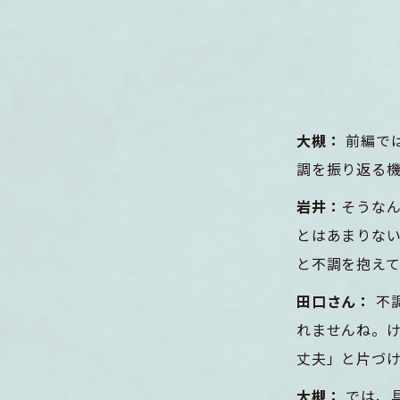
大槻：
前編で
調を振り返る
岩井：
そうな
とはあまりな
と不調を抱え
田口さん：
不
れませんね。
丈夫」と片づ
大槻：
では、