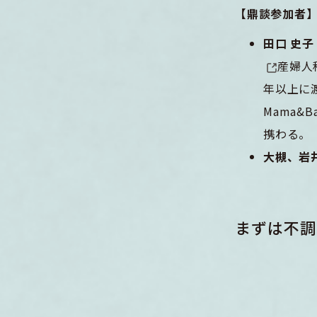
【鼎談参加者
田口 史
産婦人
年以上に
Mama&
携わる。
大槻、岩
まずは不調