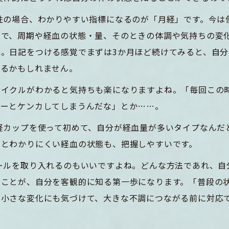
性の場合、わかりやすい指標になるのが「月経」です。今は
ので、周期や経血の状態・量、そのときの体調や気持ちの変
ね。日記をつける感覚でまずは3か月ほど続けてみると、自
くるかもしれません。
サイクルがわかると気持ちも楽になりますよね。「毎回この
ナーとケンカしてしまうんだな」とか……。
経カップを使って初めて、自分が経血量が多いタイプなんだ
だとわかりにくい経血の状態も、把握しやすいです。
ールを取り入れるのもいいですよね。どんな方法であれ、自
ることが、自分を客観的に知る第一歩になります。「普段の
、小さな変化にも気づけて、大きな不調につながる前に対応