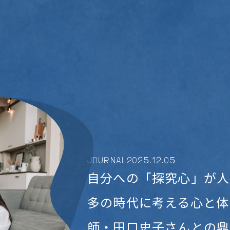
JOURNAL
2025
.
12
.
05
自分への「探究心」が人
多の時代に考える心と体
師・田口史子さんとの鼎