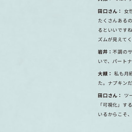
田口さん：
女
たくさんある
るといいです
ズムが見えて
岩井：
不調の
いで、パート
大槻：
私も月
た。ナプキン
田口さん：
ツ
「可視化」す
いるからこそ