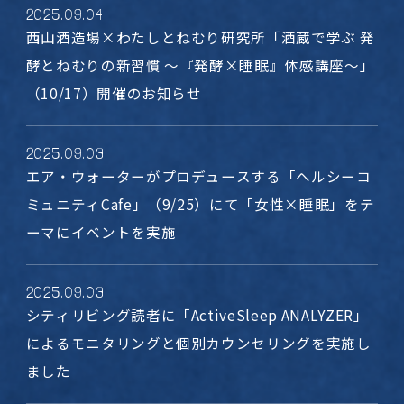
2025
.
09
.
04
西山酒造場×わたしとねむり研究所「酒蔵で学ぶ 発
酵とねむりの新習慣 〜『発酵×睡眠』体感講座〜」
（10/17）開催のお知らせ
2025
.
09
.
03
エア・ウォーターがプロデュースする「ヘルシーコ
ミュニティCafe」（9/25）にて「女性×睡眠」をテ
ーマにイベントを実施
2025
.
09
.
03
シティリビング読者に「ActiveSleep ANALYZER」
によるモニタリングと個別カウンセリングを実施し
ました