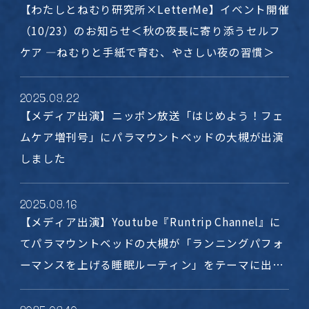
【わたしとねむり研究所×LetterMe】イベント開催
（10/23）のお知らせ＜秋の夜長に寄り添うセルフ
ケア ―ねむりと手紙で育む、やさしい夜の習慣＞
2025
.
09
.
22
【メディア出演】ニッポン放送「はじめよう！フェ
ムケア増刊号」にパラマウントベッドの大槻が出演
しました
2025
.
09
.
16
【メディア出演】Youtube『Runtrip Channel』に
てパラマウントベッドの大槻が「ランニングパフォ
ーマンスを上げる睡眠ルーティン」をテーマに出演
しました